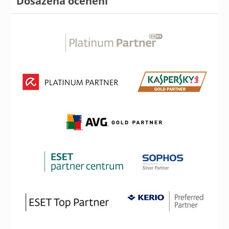
Dosažená ocenění