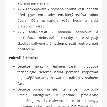
a bránit jim v šíření.
AVG Anti-Spyware - pomáhá chránit vaši identitu
před spywarem a adwarem, který získává osobní
údaje. Dále ochraňuje vaše hesla a čísla
platebních karet.
AVG Anti-Rootkit - pomáhá odhalovat a
odstraňovat nebezpečné rootkity, které skrývají
škodlivý software s úmyslem převzít kontrolu nad
počítačem.
Pokročilá detekce.
Detekce nákaz v reálném čase - cloudová
technologie detekce nákaz pomáhá rozpoznat
nejnovější varianty malwaru a nákazy v reálném
čase.
Detekce pomocí umělé inteligence - pokročilá
umělá inteligence v počítači proaktivně
identifikuje vzorky malwaru, které dosud nebyly
objeveny a klasifikovány týmem AVG Threat Labs.