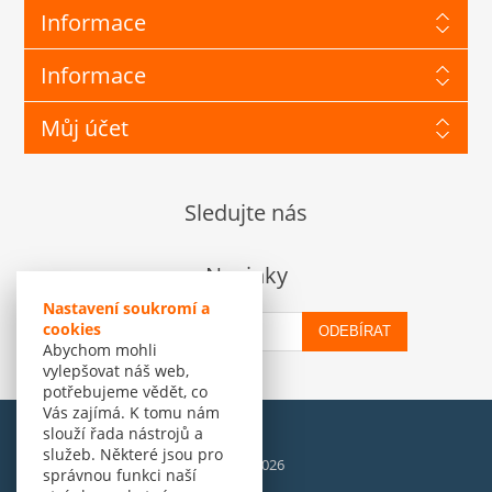
Informace
Informace
Můj účet
Sledujte nás
Novinky
Nastavení soukromí a
cookies
ODEBÍRAT
Abychom mohli
vylepšovat náš web,
potřebujeme vědět, co
Vás zajímá. K tomu nám
slouží řada nástrojů a
služeb. Některé jsou pro
© Amenit Software Solutions, 1998 - 2026
správnou funkci naší
Powered by
nopCommerce