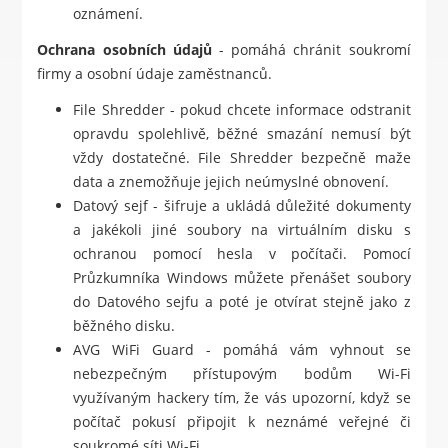
oznámení.
Ochrana osobních údajů
- pomáhá chránit soukromí
firmy a osobní údaje zaměstnanců.
File Shredder - pokud chcete informace odstranit
opravdu spolehlivě, běžné smazání nemusí být
vždy dostatečné. File Shredder bezpečně maže
data a znemožňuje jejich neúmyslné obnovení.
Datový sejf - šifruje a ukládá důležité dokumenty
a jakékoli jiné soubory na virtuálním disku s
ochranou pomocí hesla v počítači. Pomocí
Průzkumníka Windows můžete přenášet soubory
do Datového sejfu a poté je otvírat stejně jako z
běžného disku.
AVG WiFi Guard - pomáhá vám vyhnout se
nebezpečným přístupovým bodům Wi-Fi
využívaným hackery tím, že vás upozorní, když se
počítač pokusí připojit k neznámé veřejné či
soukromé síti Wi-Fi.