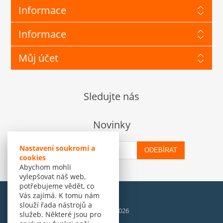
Informace
Informace
Můj účet
Sledujte nás
Novinky
Nastavení soukromí a
ODEBÍRAT
cookies
Abychom mohli
vylepšovat náš web,
potřebujeme vědět, co
Vás zajímá. K tomu nám
slouží řada nástrojů a
© Amenit Software Solutions, 1998 - 2026
služeb. Některé jsou pro
Powered by
nopCommerce