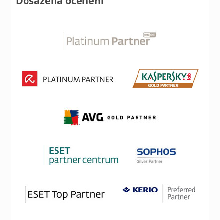
Dosažená ocenění