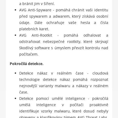
a bránit jim v šíření.
AVG Anti-Spyware - pomáhá chránit vaši identitu
před spywarem a adwarem, který získává osobní
údaje. Dále ochraňuje vaše hesla a čísla
platebních karet.
AVG Anti-Rootkit - pomáhá odhalovat a
odstraňovat nebezpečné rootkity, které skrývají
škodlivý software s úmyslem převzít kontrolu nad
počítačem.
Pokročilá detekce.
Detekce nákaz v reálném čase - cloudová
technologie detekce nákaz pomáhá rozpoznat
nejnovější varianty malwaru a nákazy v reálném
čase.
Detekce pomocí umělé inteligence - pokročilá
umělá inteligence v počítači proaktivně
identifikuje vzorky malwaru, které dosud nebyly
objeveny a klasifikovány týmem AVG Threat Labs.