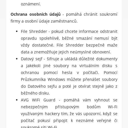
oznámení.
Ochrana osobních údajů
- pomáhá chránit soukromí
firmy a osobní údaje zaměstnanců.
File Shredder - pokud chcete informace odstranit
opravdu spolehlivě, běžné smazání nemusí být
vždy dostatečné. File Shredder bezpečně maže
data a znemožňuje jejich neúmyslné obnovení.
Datový sejf - šifruje a ukládá důležité dokumenty
a jakékoli jiné soubory na virtuálním disku s
ochranou pomocí hesla v počítači. Pomocí
Průzkumníka Windows můžete přenášet soubory
do Datového sejfu a poté je otvírat stejně jako z
běžného disku.
AVG WiFi Guard - pomáhá vám vyhnout se
nebezpečným přístupovým bodům Wi-Fi
využívaným hackery tím, že vás upozorní, když se
počítač pokusí připojit k neznámé veřejné či
soukromé síti Wi-Fi.