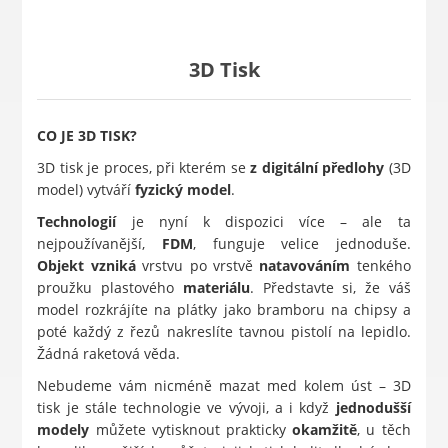
3D Tisk
CO JE 3D TISK?
3D tisk je proces, při kterém se
z digitální předlohy
(3D
model) vytváří
fyzický model
.
Technologií
je nyní k dispozici více – ale ta
nejpoužívanější,
FDM
, funguje velice jednoduše.
Objekt
vzniká
vrstvu po vrstvě
natavováním
tenkého
proužku plastového
materiálu
. Představte si, že váš
model rozkrájíte na plátky jako bramboru na chipsy a
poté každý z řezů nakreslíte tavnou pistolí na lepidlo.
Žádná raketová věda.
Nebudeme vám nicméně mazat med kolem úst – 3D
tisk je stále technologie ve vývoji, a i když
jednodušší
modely
můžete vytisknout prakticky
okamžitě
, u těch