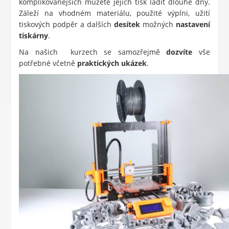
komplikovanějších můžete jejich tisk ladit dlouhé dny.
Záleží na vhodném materiálu, použité výplni, užití
tiskových podpěr a dalších
desítek
možných
nastavení
tiskárny
.
Na našich kurzech se samozřejmě
dozvíte
vše
potřebné včetně
praktických
ukázek
.