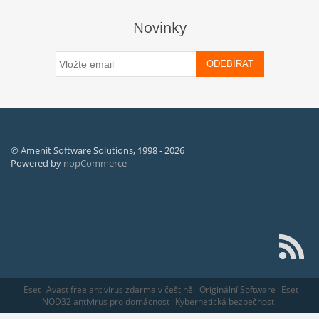
Novinky
ODEBÍRAT
© Amenit Software Solutions, 1998 - 2026
Powered by
nopCommerce
Eset
Avast free antivirus zdarma v češtině
Originální Software
Eset
NOD32 antivirus pro domácnost
Kybernetická bezpečnost